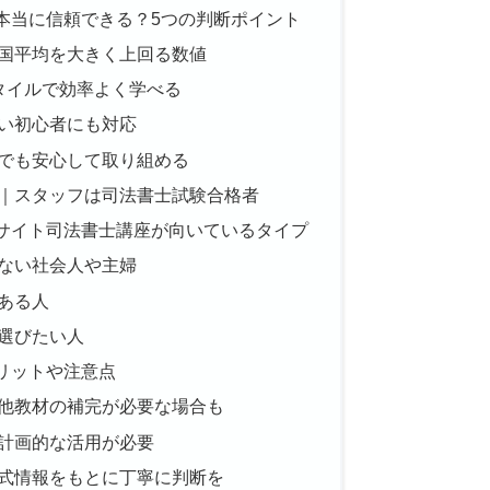
本当に信頼できる？5つの判断ポイント
国平均を大きく上回る数値
タイルで効率よく学べる
い初心者にも対応
でも安心して取り組める
｜スタッフは司法書士試験合格者
サイト司法書士講座が向いているタイプ
ない社会人や主婦
ある人
選びたい人
リットや注意点
他教材の補完が必要な場合も
計画的な活用が必要
式情報をもとに丁寧に判断を